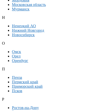
Мордовия
Московская область
Мурманск
Н
Ненецкий АО
Нижний Новгород
Новосибирск
О
Омск
Орел
Оренбург
П
Пенза
Пермский край
Приморский край
Псков
Р
Ростов-на-Дону