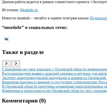
Данная работа ведется в рамках совместного проекта «Экспер
Источник:
Meatinfo.ru
Новости
meatinfo
– читайте в нашем телеграм канале
Подписать
“
meatinfo
” в социальных сетях:
Также в разделе
Иллюстрация новости
Страховщик не смог взыскать с Орловской области компенсац
Иллюстрация новости
Россельхознадзор выявил скрытый крахмал в ветчине для завтр
Иллюстрация новости
Экспорт животноводческой продукции и кормов из Орловской 
Иллюстрация новости
Кишечная палочка в свинине и отсутствие стерилизатора: Рос
Иллюстрация новости
В Орловской области пресечена незаконная транспортировка с
Иллюстрация новости
Изменения в животноводстве Орловской области: рост свиново
Комментарии (
0
)