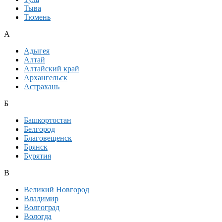
Тыва
Тюмень
А
Адыгея
Алтай
Алтайский край
Архангельск
Астрахань
Б
Башкортостан
Белгород
Благовещенск
Брянск
Бурятия
В
Великий Новгород
Владимир
Волгоград
Вологда