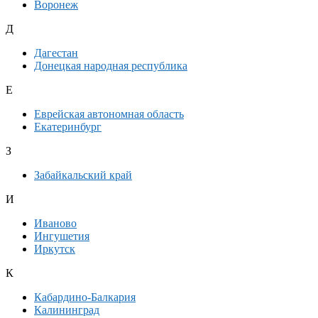
Воронеж
Д
Дагестан
Донецкая народная республика
Е
Еврейская автономная область
Екатеринбург
З
Забайкальский край
И
Иваново
Ингушетия
Иркутск
К
Кабардино-Балкария
Калининград