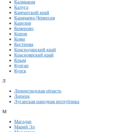
Калмыкия
Калуга
Камчатский край
Карачаево-Черкесия
Карелия
Кемерово
Киров
Коми
Кострома
Краснодарский край
Красноярский край
Крым
Курган
Курск
Л
Ленинградская область
Липецк
Луганская народная республика
М
Магадан
Марий Эл